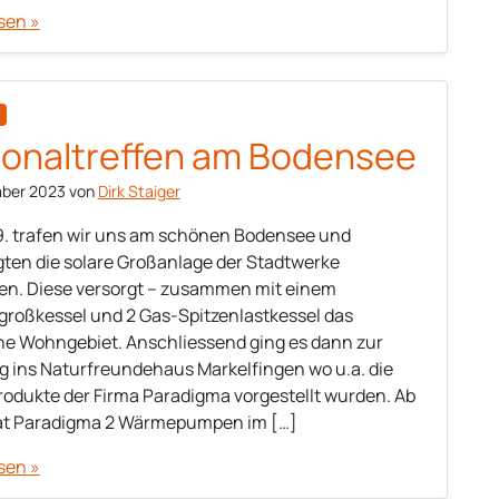
sen »
ionaltreffen am Bodensee
mber 2023
von
Dirk Staiger
. trafen wir uns am schönen Bodensee und
gten die solare Großanlage der Stadtwerke
en. Diese versorgt – zusammen mit einem
roßkessel und 2 Gas-Spitzenlastkessel das
e Wohngebiet. Anschliessend ging es dann zur
 ins Naturfreundehaus Markelfingen wo u.a. die
odukte der Firma Paradigma vorgestellt wurden. Ab
hat Paradigma 2 Wärmepumpen im […]
sen »