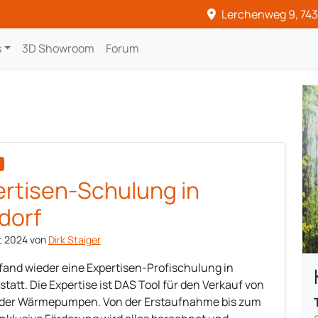
Lerchenweg 9, 743
s
3D Showroom
Forum
rtisen-Schulung in
dorf
t 2024
von
Dirk Staiger
 fand wieder eine Expertisen-Profischulung in
statt. Die Expertise ist DAS Tool für den Verkauf von
oder Wärmepumpen. Von der Erstaufnahme bis zum