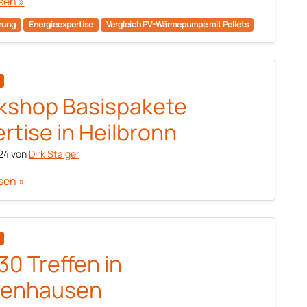
sen »
rung
Energieexpertise
Vergleich PV-Wärmepumpe mit Pellets
kshop Basispakete
rtise in Heilbronn
24
von
Dirk Staiger
sen »
30 Treffen in
tenhausen