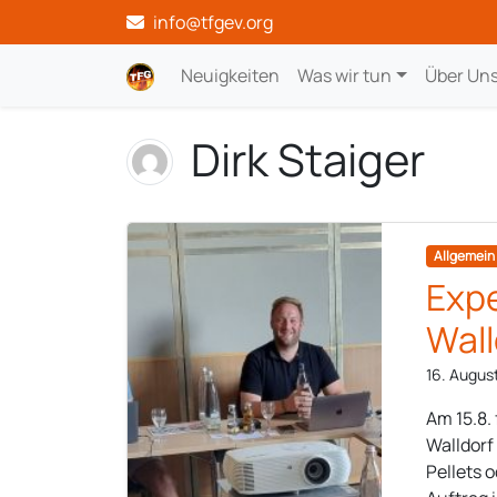
info@tfgev.org
Neuigkeiten
Was wir tun
Über Un
Dirk Staiger
Allgemein
Expe
Wall
16. Augus
Am 15.8.
Walldorf 
Pellets 