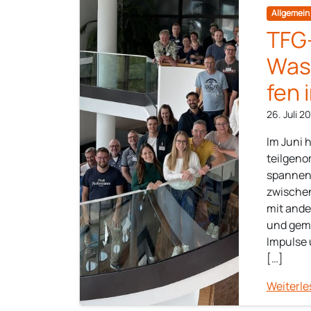
Allgemein
TFG
Was
fen 
26. Juli 2
Im Juni 
teilgen
spannend
zwischen
mit ande
und geme
Impulse 
[…]
Weiterle