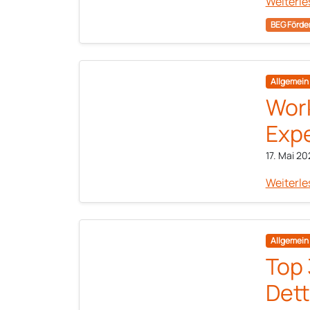
Weiterle
BEG Förde
Allgemein
Wor
Expe
17. Mai 20
Weiterle
Allgemein
Top 
Det