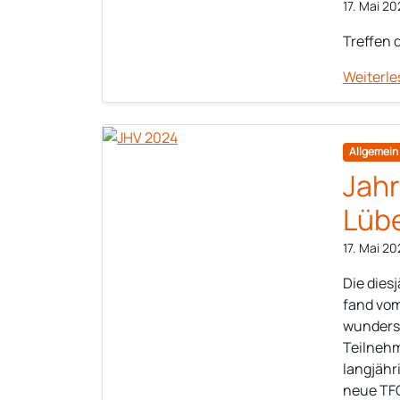
17. Mai 20
Treffen 
Weiterle
Allgemein
Jah
Lüb
17. Mai 20
Die die
fand vom
wundersc
Teilnehm
langjähr
neue TFG