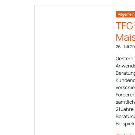
Allgemein
TFG-
Mai
26. Juli 2
Gestern 
Anwender
Beratung
Kundend
verschie
Förderer
sämtlich
21 Jahre
Beratung
Beispiel