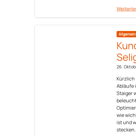
Weiterle
Allgemein
Kun
Seli
26. Oktob
Kürzlich
Abläufe 
Staiger 
beleucht
Optimier
wie wich
ist und 
stecken.