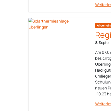
Weiterle
Allgemein
Reg
8. Septe
Am 07.09
besichti
Überling
Hackgutg
umliegen
Schulung
neuen Pr
1.10.23 
Weiterle