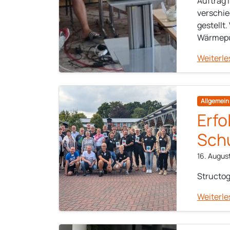
Auftrag 
verschie
gestellt
Wärmepum
Weiterle
Allgemein
Erfo
Schu
16. Augus
Structog
Weiterle