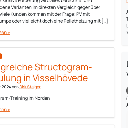
inklusive Förderung wird alles berechnet und
dene Varianten im direkten Vergleich gegenüber
. Viele Kunden kommen mit der Frage: PV mit
pe oder vielleicht doch eine Pelletheizung mit […]
sen »
lgreiche Structogram-
lung in Visselhövede
t 2024
von
Dirk Staiger
ram-Training im Norden
sen »