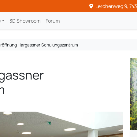
Lerchenweg 9, 743
s
3D Showroom
Forum
röffnung Hargassner Schulungszentrum
gassner
m