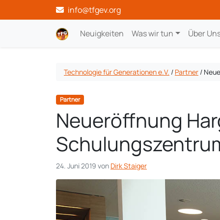
info@tfgev.org
Neuigkeiten
Was wir tun
Über Un
Technologie für Generationen e.V.
/
Partner
/
Neue
Partner
Neueröffnung Har
Schulungszentru
24. Juni 2019
von
Dirk Staiger