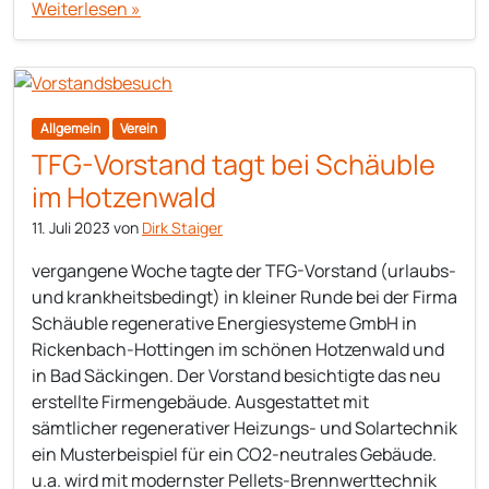
Weiterlesen »
Allgemein
Verein
TFG-Vorstand tagt bei Schäuble
im Hotzenwald
11. Juli 2023
von
Dirk Staiger
vergangene Woche tagte der TFG-Vorstand (urlaubs-
und krankheitsbedingt) in kleiner Runde bei der Firma
Schäuble regenerative Energiesysteme GmbH in
Rickenbach-Hottingen im schönen Hotzenwald und
in Bad Säckingen. Der Vorstand besichtigte das neu
erstellte Firmengebäude. Ausgestattet mit
sämtlicher regenerativer Heizungs- und Solartechnik
ein Musterbeispiel für ein CO2-neutrales Gebäude.
u.a. wird mit modernster Pellets-Brennwerttechnik