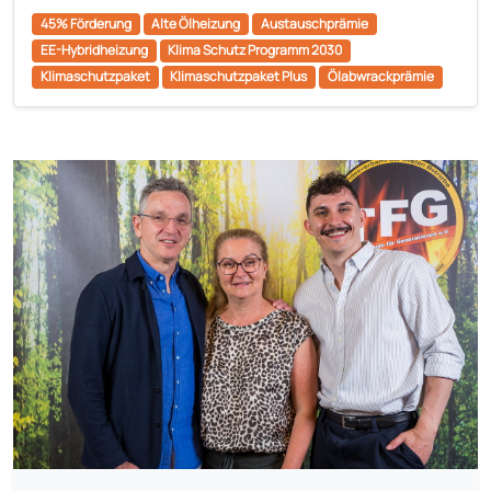
45% Förderung
Alte Ölheizung
Austauschprämie
EE-Hybridheizung
Klima Schutz Programm 2030
Klimaschutzpaket
Klimaschutzpaket Plus
Ölabwrackprämie