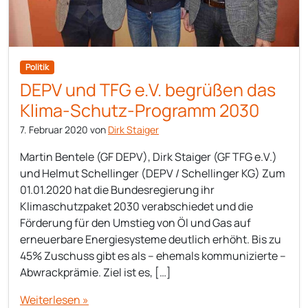
Politik
DEPV und TFG e.V. begrüßen das
Klima-Schutz-Programm 2030
7. Februar 2020
von
Dirk Staiger
Martin Bentele (GF DEPV), Dirk Staiger (GF TFG e.V.)
und Helmut Schellinger (DEPV / Schellinger KG) Zum
01.01.2020 hat die Bundesregierung ihr
Klimaschutzpaket 2030 verabschiedet und die
Förderung für den Umstieg von Öl und Gas auf
erneuerbare Energiesysteme deutlich erhöht. Bis zu
45% Zuschuss gibt es als – ehemals kommunizierte –
Abwrackprämie. Ziel ist es, […]
Weiterlesen »