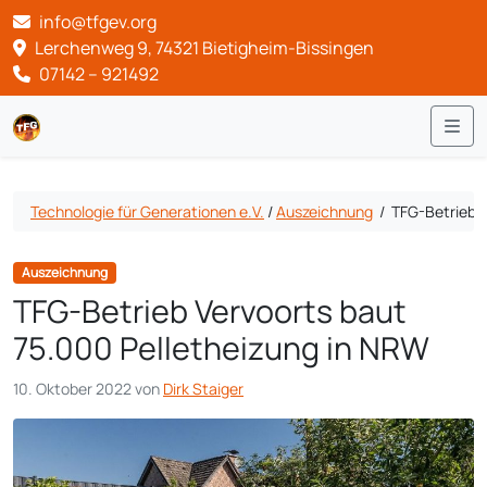
info@tfgev.org
Lerchenweg 9, 74321 Bietigheim-Bissingen
07142 – 921492
Me
Technologie für Generationen e.V.
/
Auszeichnung
/
TFG-Betrieb V
Auszeichnung
TFG-Betrieb Vervoorts baut
75.000 Pelletheizung in NRW
10. Oktober 2022
von
Dirk Staiger