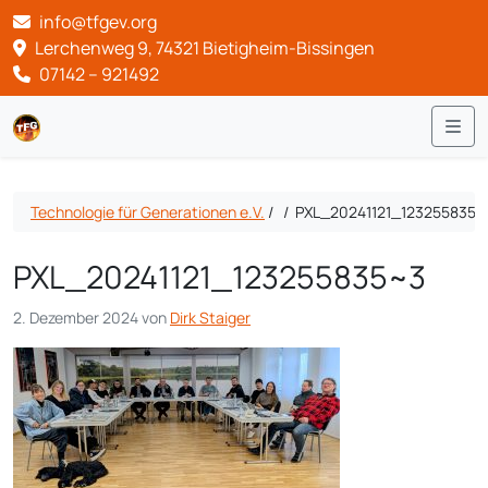
info@tfgev.org
Lerchenweg 9, 74321 Bietigheim-Bissingen
07142 – 921492
Me
Technologie für Generationen e.V.
/
/
PXL_20241121_123255835~
PXL_20241121_123255835~3
2. Dezember 2024
von
Dirk Staiger