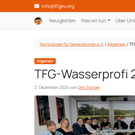
info@tfgev.org
Neuigkeiten
Was wir tun
Über Un
Technologie für Generationen e.V.
/
Allgemein
/
TF
Allgemein
TFG-Wasserprofi 2
2. Dezember 2024
von
Dirk Staiger