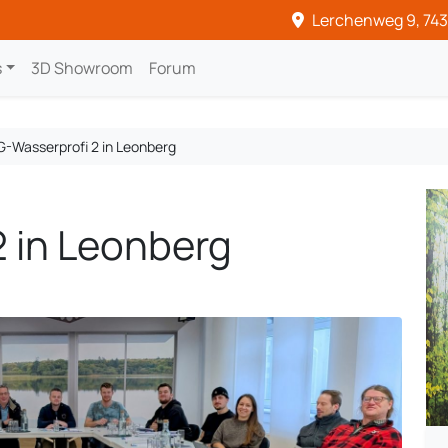
Lerchenweg 9, 743
s
3D Showroom
Forum
G-Wasserprofi 2 in Leonberg
 in Leonberg