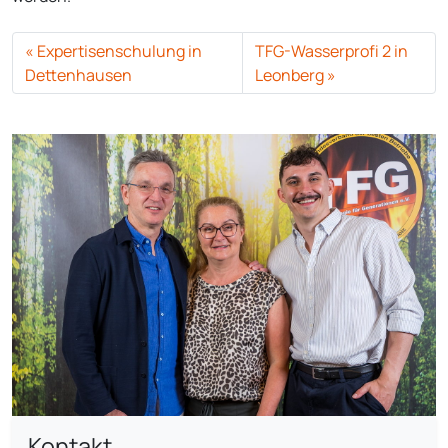
Expertisenschulung in
TFG-Wasserprofi 2 in
Dettenhausen
Leonberg
Kontakt