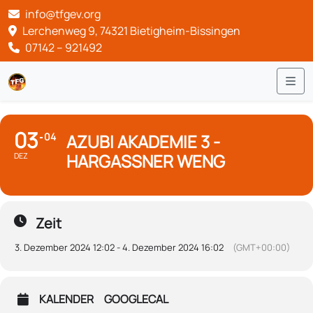
info@tfgev.org
Lerchenweg 9, 74321 Bietigheim-Bissingen
07142 – 921492
Me
03
04
AZUBI AKADEMIE 3 -
HARGASSNER WENG
DEZ
Zeit
3. Dezember 2024 12:02 - 4. Dezember 2024 16:02
(GMT+00:00)
KALENDER
GOOGLECAL