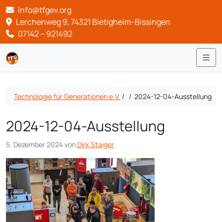
info@tfgev.org
Lerchenweg 9, 74321 Bietigheim-Bissingen
07142 – 921492
Me
Technologie für Generationen e.V.
/
/
2024-12-04-Ausstellung
2024-12-04-Ausstellung
5. Dezember 2024
von
Dirk Staiger