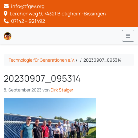
info@tfgev.org
Lerchenweg 9, 74321 Bietigheim-Bissingen
07142 – 921492
Me
Technologie für Generationen e.V.
/
/
20230907_095314
20230907_095314
8. September 2023
von
Dirk Staiger